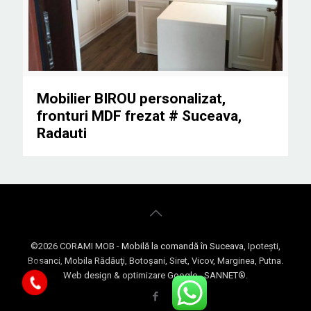
Mobilier BIROU personalizat, fronturi MDF frezat #
Mobilier BIROU personalizat,
fronturi MDF frezat # Suceava,
Radauti
Suceava, Radauti
©
2026 CORAMI MOB -
Mobilă la comandă în Suceava
, Ipoteşti,
Bosanci, Mobila Rădăuţi, Botoşani, Siret, Vicov, Marginea, Putna.
Web design & optimizare Google - SANNET®.