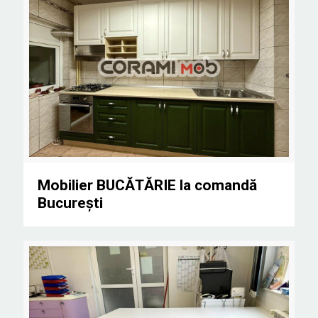
Mobilier BUCĂTĂRIE la comandă București
Mobilier BUCĂTĂRIE la comandă
București