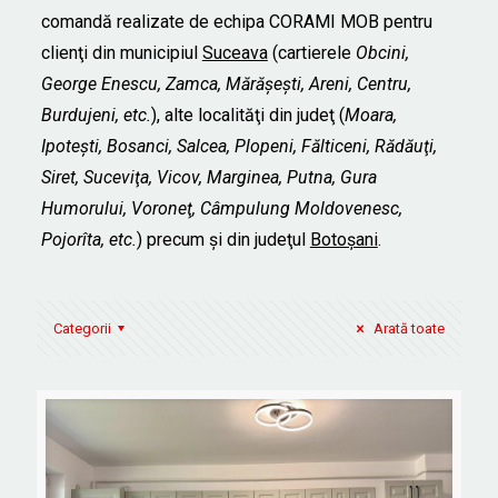
comandă realizate de echipa CORAMI MOB pentru
clienţi din municipiul
Suceava
(cartierele
Obcini,
George Enescu, Zamca, Mărăşeşti, Areni, Centru,
Burdujeni, etc.
), alte localităţi din judeţ (
Moara,
Ipoteşti, Bosanci, Salcea, Plopeni, Fălticeni, Rădăuţi,
Siret, Suceviţa, Vicov, Marginea, Putna, Gura
Humorului, Voroneţ, Câmpulung Moldovenesc,
Pojorîta, etc.
) precum şi din judeţul
Botoşani
.
Categorii
Arată toate