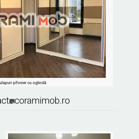
ulapuri şifonier cu oglindă
act
coramimob.ro