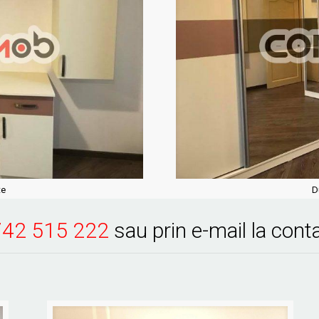
te
D
42 515 222
sau prin e-mail la
cont