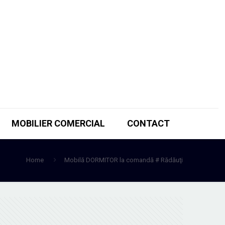
MOBILIER COMERCIAL
CONTACT
Home
Mobilă DORMITOR la comandă # Rădăuţi