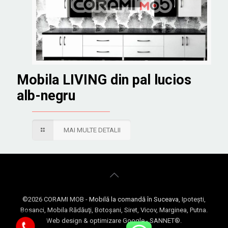
Mobila LIVING din pal lucios
alb-negru
MAI MULTE DETALII
©
2026 CORAMI MOB -
Mobilă la comandă în Suceava
, Ipoteşti,
Bosanci, Mobila Rădăuţi, Botoşani, Siret, Vicov, Marginea, Putna.
Web design & optimizare Google - SANNET®.